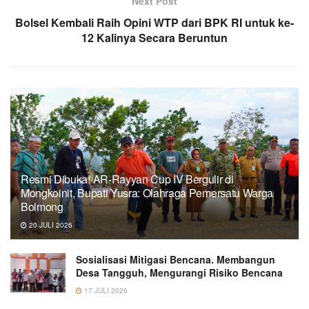
Next Post
Bolsel Kembali Raih Opini WTP dari BPK RI untuk ke-
12 Kalinya Secara Beruntun
Resmi Dibuka! AR-Rayyan Cup IV Bergulir di
Mongkoinit, Bupati Yusra: Olahraga Pemersatu Warga
Bolmong
20 JULI 2026
Sosialisasi Mitigasi Bencana. Membangun
Desa Tangguh, Mengurangi Risiko Bencana ‎
17 JULI 2026